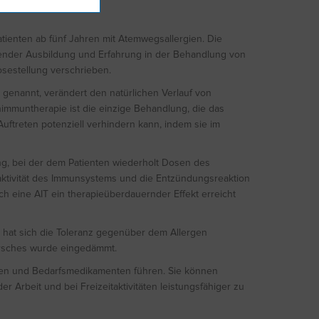
tienten ab fünf Jahren mit Atemwegsallergien. Die
ender Ausbildung und Erfahrung in der Behandlung von
sestellung verschrieben.
 genannt, verändert den natürlichen Verlauf von
nimmuntherapie ist die einzige Behandlung, die das
uftreten potenziell verhindern kann, indem sie im
ng, bei der dem Patienten wiederholt Dosen des
aktivität des Immunsystems und die Entzündungsreaktion
ch eine AIT ein therapieüberdauernder Effekt erreicht
 hat sich die Toleranz gegenüber dem Allergen
arsches wurde eingedämmt.
en und Bedarfsmedikamenten führen. Sie können
er Arbeit und bei Freizeitaktivitäten leistungsfähiger zu