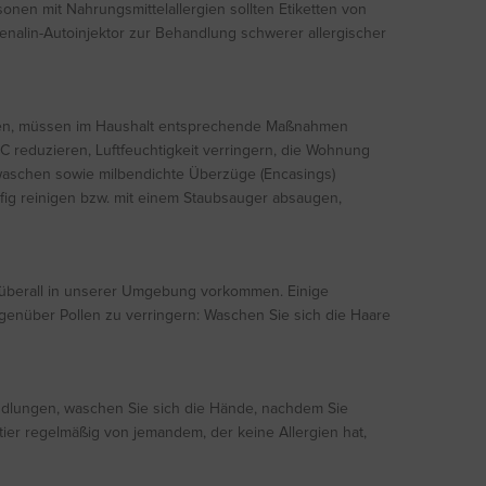
nen mit Nahrungsmittelallergien sollten Etiketten von
nalin-Autoinjektor zur Behandlung schwerer allergischer
en, müssen im Haushalt entsprechende Maßnahmen
C reduzieren, Luftfeuchtigkeit verringern, die Wohnung
waschen sowie milbendichte Überzüge (Encasings)
ig reinigen bzw. mit einem Staubsauger absaugen,
en überall in unserer Umgebung vorkommen. Einige
enüber Pollen zu verringern: Waschen Sie sich die Haare
ndlungen, waschen Sie sich die Hände, nachdem Sie
tier regelmäßig von jemandem, der keine Allergien hat,