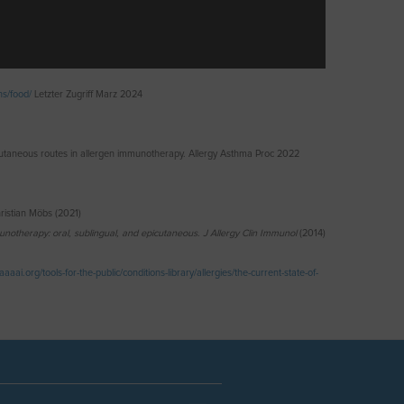
ons/food/
Letzter Zugriff Marz 2024
cutaneous routes in allergen immunotherapy. Allergy Asthma Proc 2022
istian Möbs (2021)
munotherapy: oral, sublingual, and epicutaneous
.
J Allergy Clin Immunol
(2014)
aaai.org/tools-for-the-public/conditions-library/allergies/the-current-state-of-