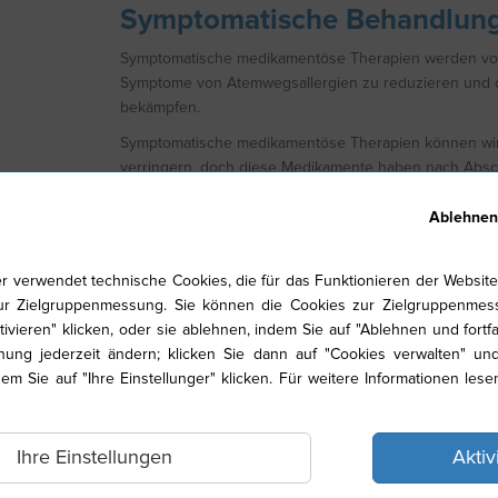
Symptomatische Behandlung
Symptomatische medikamentöse Therapien werden von Ä
Symptome von Atemwegsallergien zu reduzieren und di
bekämpfen.
Symptomatische medikamentöse Therapien können wi
verringern, doch diese Medikamente haben nach Absch
Wirkung hält nur so lange an, wie sie angewendet werd
Ablehnen
Die meisten symptomatischen Behandlungen zielen auf
Allergiesymptome ab. Sie sind im Allgemeinen frei verkä
r verwendet technische Cookies, die für das Funktionieren der Website 
Antihistaminika blockieren die Wirkung von Hist
ur Zielgruppenmessung. Sie können die Cookies zur Zielgruppenmess
allergischen Reaktion vom Immunsystem freiges
tivieren" klicken, oder sie ablehnen, indem Sie auf "Ablehnen und fortfa
Abschwellende Arzneimittel können dazu beitrage
ung jederzeit ändern; klicken Sie dann auf "Cookies verwalten" un
können bei verschiedenen Ursachen einer verstopf
dem Sie auf "Ihre Einstellunger" klicken. Für weitere Informationen lese
Mithilfe von Kortikosteroiden kann bei Patienten,
Entzündung reduziert werden. Kortikosteroide s
muss sorgfältig von einem Arzt überwacht werd
Ihre Einstellungen
Aktiv
Allergenimmuntherapie