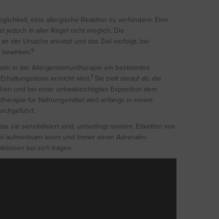
lichkeit, eine allergische Reaktion zu verhindern. Eine
 jedoch in aller Regel nicht möglich. Die
an der Ursache ansetzt und das Ziel verfolgt, bei
6
 bewirken.
eln in der Allergenimmuntherapie ein bestimmtes
7
Erhaltungsdosis erreicht wird.
Sie zielt darauf ab, die
öhen und bei einer unbeabsichtigten Exposition dem
herapie für Nahrungsmittel wird anfangs in einem
urchgeführt.
s sie sensibilisiert sind, unbedingt meiden, Etiketten von
tel aufmerksam lesen und immer einen Adrenalin-
ktionen bei sich tragen.