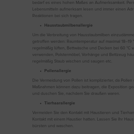
bedarf es eines hohen Maßes an Aufmerksamkeit. Perso
Lebensmitteln aufmerksam lesen und immer einen Adre
Reaktionen bei sich tragen.
Hausstaubmilbenallergie
Um die Verbreitung von Hausstaubmilben einzudämm
getroffen werden: Raumtemperatur auf maximal 18–19 °
regelmäßig lüften, Bettwäsche und Decken bei 60 °C 
verwenden, Polstermöbel, Vorhänge und Bettzeug häuf
regelmäßig Staub wischen und saugen etc.
Pollenallergie
Die Vermeidung von Pollen ist komplizierter, da Poll
Maßnahmen können dazu beitragen, die Exposition geg
und duschen Sie, nachdem Sie draußen waren.
Tierhaarallergie
Vermeiden Sie den Kontakt mit Haustieren und Tierha
Kontakt mit einem Haustier hatten. Lassen Sie Ihr Haus
bürsten und waschen.