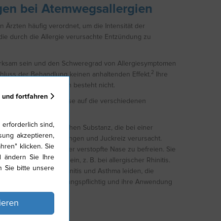
en bei Atemwegsallergien
rzten häufig verordnet, um die Intensität der
e durch die Allergie verursachte Entzündung zu
rksam sein und den Schweregrad von Allergiesymptomen
2
luss der Behandlung keinen anhaltenden Effekt.
Ihre
en. Ein Langzeitnutzen besteht nicht.
 und fortfahren
 unterschiedliche Weise auf die verschiedenen
uflich. Beispiele:
erforderlich sind,
amin, einer bio-chemischen Substanz, die bei einer
ung akzeptieren,
etzt wird und Schwellungen und Juckreiz verursacht.
hren" klicken. Sie
n, eine blockierte oder verstopfte Nase zu befreien. Sie
d ändern Sie Ihre
ten Nase hilfreich sein, z. B. bei allergischer Rhinitis.
n Sie bitte unsere
 die an allergischer Rhinitis und Asthma leiden, die
ind oftmals verschreibungspflichtig und ihre Anwendung
2
en
.
ieren