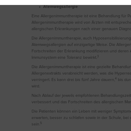
Atemwegsallergie
Eine Allergenimmuntherapie ist eine Behandlung für Pa
Allergenimmuntherapie wird von Ärzten mit entsprech
allergischen Erkrankungen nach einer genauen Diagno
Die Allergenimmuntherapie, auch Hyposensibilisierung
Atemwegsallergien auf einzigartige Weise. Die Allerge
Fortschreiten der Erkrankung modifizieren und deren A
3
Immunsystem eine Toleranz bewirkt.
Die Allergenimmuntherapie ist eine gezielte Behandlu
Allergenextrakts verabreicht werden, was die Hyperre
4
verringert. Es kann drei bis fünf Jahre dauern,
bis dur
wird.
Nach Ablauf der jeweils empfohlenen Behandlungszeit
verbessert und das Fortschreiten des allergischen M
Die Patienten können ein Leben mit weniger Symptom
erwarten, besser zu schlafen sowie in der Schule, bei d
5
sein.