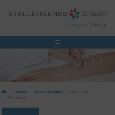
Skip
to
main
content
Toggle navigation
Patienten
Unsere Lösungen
Allergietests
Allergietests