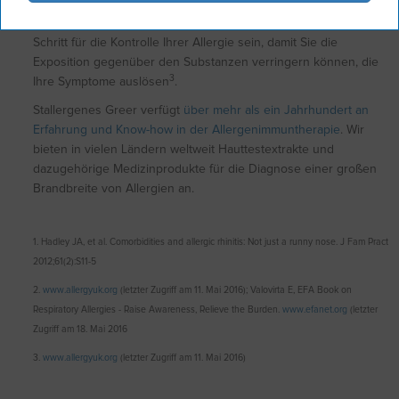
Die Bestimmung des ursächlichen Allergens kann ein wichtiger
Schritt für die Kontrolle Ihrer Allergie sein, damit Sie die
Exposition gegenüber den Substanzen verringern können, die
3
Ihre Symptome auslösen
.
Stallergenes Greer verfügt
über mehr als ein Jahrhundert an
Erfahrung und Know-how in der Allergenimmuntherapie
. Wir
bieten in vielen Ländern weltweit Hauttestextrakte und
dazugehörige Medizinprodukte für die Diagnose einer großen
Brandbreite von Allergien an.
1. Hadley JA, et al. Comorbidities and allergic rhinitis: Not just a runny nose. J Fam Pract
2012;61(2):S11-5
2.
www.allergyuk.org
(letzter Zugriff am 11. Mai 2016); Valovirta E, EFA Book on
Respiratory Allergies - Raise Awareness, Relieve the Burden.
www.efanet.org
(letzter
Zugriff am 18. Mai 2016
3.
www.allergyuk.org
(letzter Zugriff am 11. Mai 2016)