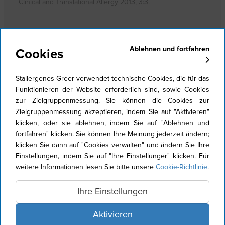
Clinical and Translational Allergy 2013, 3:3.
Ablehnen und fortfahren
Cookies
ALLERGIETESTS
Stallergenes Greer verwendet technische Cookies, die für das
Stallergenes Greer verfügt über mehr als ein Jahrhundert an
Funktionieren der Website erforderlich sind, sowie Cookies
Erfahrung und Know-how in der Allergenimmuntherapie. Unser
zur Zielgruppenmessung. Sie können die Cookies zur
Know-how reicht von einem breiten Portfolio an Testextrakten,
Zielgruppenmessung akzeptieren, indem Sie auf "Aktivieren"
mit denen eine Vielzahl von Allergien diagnostiziert
werden
klicken, oder sie ablehnen, indem Sie auf "Ablehnen und
kann, bis hin zu dazugehörigen Medizinprodukten.
fortfahren" klicken. Sie können Ihre Meinung jederzeit ändern;
Eine richtige Diagnose ist wichtig, um eine geeignete
klicken Sie dann auf "Cookies verwalten" und ändern Sie Ihre
medizinische Versorgung zu einzuleiten. Unbehandelt können
Einstellungen, indem Sie auf "Ihre Einstellunger" klicken. Für
sich die Symptome einer allergischen Rhinitis verschlimmern,
weitere Informationen lesen Sie bitte unsere
Cookie-Richtlinie
.
was zu einer Spirale sich verschlechternder
1
Begleiterkrankungen führen kann
.
Ihre Einstellungen
Die Diagnose von Atemwegsallergien basiert auf klinischer
Anamnese, körperlicher Untersuchung, Allergietests und
Aktivieren
2
spezifischen Fragen
.